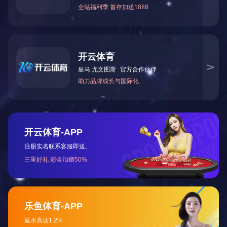
(钢渣)立磨供应商。可提供30万吨~300万吨/年矿渣立磨、25万
吨~180万吨/年钢渣立磨和工程总承包服务。单台产量200万
吨/年矿渣微粉生产线于2017年10月成功投运。
河北敬业钢铁240万吨双风机系统矿渣微粉工程（5#线）
广西盛隆钢铁（源盛）200万吨矿渣微粉工程（4#线）
中天（南通）钢铁2X200万吨矿渣+60万吨万吨钢渣微粉工程