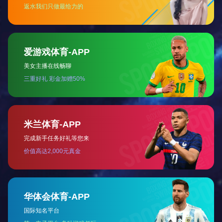
广西翅冀钢铁2X200万吨矿渣微粉工程
河北联旭建材2套年产200万吨矿渣微粉工程
河北太行钢铁200万吨库矿渣微粉工程
河北宁富建材年产200万吨矿渣微粉工程
连云港镔鑫钢铁（双源）180万吨矿渣微粉工程（3#线）