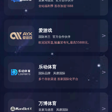
开云(中国)Kaiyun·官方网站-kaiyun.com
/
矿渣微粉
矿渣微粉
分类：
产品技术
发布时间：
2018-01-30 00:00:00
访问量：
0
概要:
概要:
详情
矿渣微粉
开云(中国)Kaiyun·官方网站-kaiyun.com 是较早从事矿渣
(钢渣)立磨研制开发的单位，拥有国内各品种规格系列的矿渣