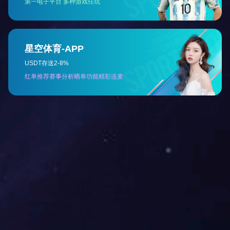
河北纵横集团3套年产180万吨矿渣微粉工程
山西中阳钢铁有限公司年产100万吨矿渣微粉工程
山东临沂钢铁90万吨矿渣微粉工程
山东钢铁集团永锋钢铁（临港）120万吨矿渣微粉工程