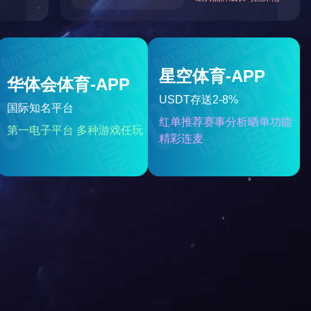
全国建材行业班组长大赛中获佳绩
)Kaiyun·官方网站-kaiyun.com 王笑凡、张威、钱国忠，
、中国建筑材料联合会联合主办的“2025年全国建材行业班组
念，旨在激发班组长群体的学习与创新活力。 比赛内容覆盖班
un·官方网站-kaiyun.com 职工王笑凡、张威、钱国忠
争力。
全国建材行业班组长大赛中获佳绩
并获“优秀选手奖”。