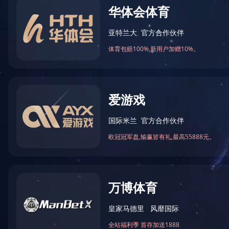
企业新闻
产品技术

高炉喷煤
开云(中国)Kaiyun·官方网站-kaiyun.com
矿渣微
溧阳公司

公司概况
联系方式
企业文化
人力资源

人才招聘
资讯分类


开云(中国)Kaiyun·官方网站-kaiyun.com
/
新闻中心
/
开云(中国)Kaiyun·官方网站-kaiyun.com 职工在2025年